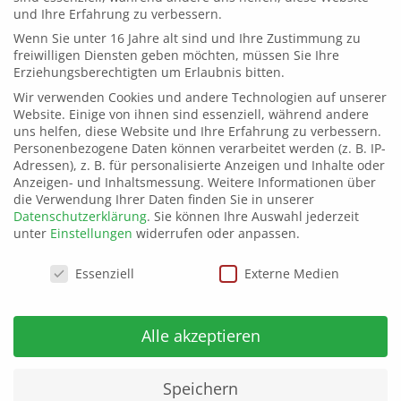
MITMACHEN? SUPER!
und Ihre Erfahrung zu verbessern.
MELDE DICH HIER DIREKT
Wenn Sie unter 16 Jahre alt sind und Ihre Zustimmung zu
AN!
freiwilligen Diensten geben möchten, müssen Sie Ihre
Erziehungsberechtigten um Erlaubnis bitten.
Wer­de jetzt Utopist*in und ge­stal­te die Zu­
Wir verwenden Cookies und andere Technologien auf unserer
Website. Einige von ihnen sind essenziell, während andere
kunft dei­ner Re­gi­on mit! Wir su­chen
uns helfen, diese Website und Ihre Erfahrung zu verbessern.
Utopisten*innen, de­nen ihre Re­gi­on am
Personenbezogene Daten können verarbeitet werden (z. B. IP-
Adressen), z. B. für personalisierte Anzeigen und Inhalte oder
Her­zen liegt und die ihre Zu­kunft mit­ge­
Anzeigen- und Inhaltsmessung.
Weitere Informationen über
die Verwendung Ihrer Daten finden Sie in unserer
stal­ten wol­len.
Datenschutzerklärung
.
Sie können Ihre Auswahl jederzeit
Oder sind Sie ein Ver­tre­ter aus Po­li­tik und
unter
Einstellungen
widerrufen oder anpassen.
Wirt­schaft und möch­ten ei­ner der Trei­ber
Datenschutzeinstellungen
Essenziell
Externe Medien
für die Ge­stal­tung und Um­set­zung un­se­rer
Zu­kunft sein? Sei­en Sie da­bei und ge­stal­
Alle akzeptieren
ten Sie mit uns ge­mein­sam un­se­re Re­gi­on,
un­ser Südwestfalen.
Speichern