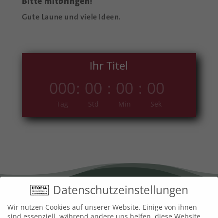
Bitte mitbringen!
Gute Lau­ne und vie­le Ideen.
Ihr Titel
000
:
00
:
00
:
00
Tag
Std
Min
Sek
Anmeldung
Datenschutzeinstellungen
DU MÖCHTEST
Wir nutzen Cookies auf unserer Website. Einige von ihnen
sind essenziell, während andere uns helfen, diese Website