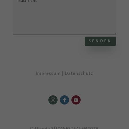
SENDEN
Im­pres­sum
|
Da­ten­schutz
© Uto­pia SÜDWESTFALEN2026