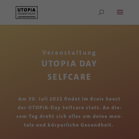
Veranstaltung
UTOPIA DAY
SELFCARE
Am 30. Juli 2022 fin­det im Kreis Soest
der UTO­PiA-Day Self­ca­re statt. An die­
sem Tag dreht sich al­les um dei­ne men­
ta­le und kör­per­li­che Gesundheit.