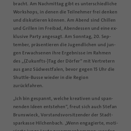
bracht. Am Nach­mit­tag gibt es un­ter­schied­li­che
Work­shops, in de­nen die Teil­neh­mer frei den­ken
und dis­ku­tie­ren kön­nen. Am Abend sind Chil­len
und Gril­len im Frei­bad, Abend­essen und eine ex­
klu­si­ve Par­ty an­ge­sagt. Am Sonn­tag, 20. Sep­
tem­ber, prä­sen­tie­ren die Ju­gend­li­chen und jun­
gen Er­wach­se­nen ihre Er­geb­nis­se im Rah­men
des „(Zukunfts-)Tag der Dör­fer“ mit Ver­tre­tern
aus ganz Süd­west­fa­len, be­vor ge­gen 15 Uhr die
Shut­tle-Bus­se wie­der in die Re­gi­on
zurückfahren.
„Ich bin ge­spannt, wel­che krea­ti­ven und span­
nen­den Ideen ent­ste­hen“, freut sich auch Ste­fan
Bruns­wieck, Vor­stands­vor­sit­zen­der der Stadt­
spar­kas­se Hil­chen­bach. „Wenn en­ga­gier­te, mo­ti­