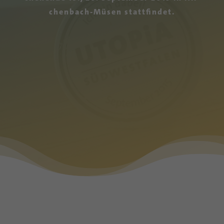
chen­bach-Mü­sen stattfindet.