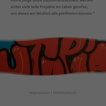
vier­te jun­ge Leu­te zu­sam­men­kom­men, wer­den
si­cher vie­le tol­le Pro­jek­te ins Le­ben ge­ru­fen,
von de­nen wir letzt­lich alle pro­fi­tie­ren können.“
Im­pres­sum
|
Da­ten­schutz