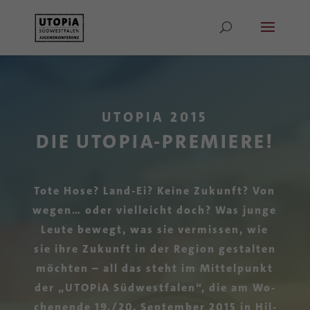
UTOPIA 2015
DIE UTOPIA-PREMIERE!
Tote Hose? Land-Ei? Kei­ne Zu­kunft? Von
we­gen… oder viel­leicht doch? Was jun­ge
Leu­te be­wegt, was sie ver­mis­sen, wie
sie ihre Zu­kunft in der Re­gi­on ge­stal­ten
möch­ten – all das steht im Mit­tel­punkt
der „UTO­PiA Süd­west­fa­len“, die am Wo­
chen­en­de 19./20. Sep­tem­ber 2015 in Hil­